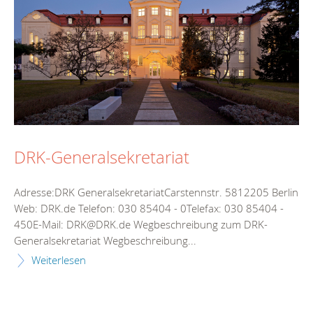
DRK-Generalsekretariat
Adresse:DRK GeneralsekretariatCarstennstr. 5812205 Berlin
Web: DRK.de Telefon: 030 85404 - 0Telefax: 030 85404 -
450E-Mail: DRK@DRK.de Wegbeschreibung zum DRK-
Generalsekretariat Wegbeschreibung...
Weiterlesen