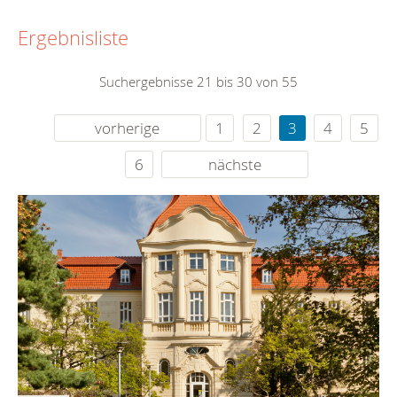
Ergebnisliste
Suchergebnisse 21 bis 30 von 55
vorherige
1
2
3
4
5
6
nächste