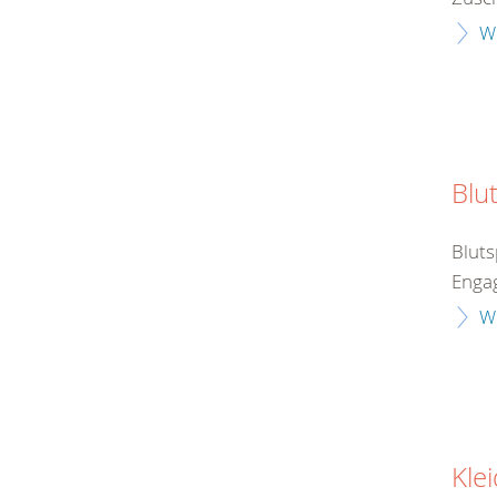
W
Blu
Bluts
Engag
W
Kle