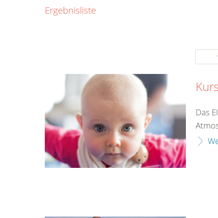
0800
Ergebnisliste
00
Infos fü
kostenf
rund um d
Kur
Das E
Atmos
We