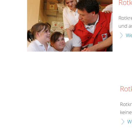
Rot
Rotkr
und an
We
Rot
Rotkr
keine
W