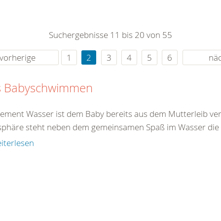
0
365
0
r Sie
Suchergebnisse 11 bis 20 von 55
rei
ie Uhr
vorherige
1
2
3
4
5
6
nä
s Babyschwimmen
lement Wasser ist dem Baby bereits aus dem Mutterleib ver
phäre steht neben dem gemeinsamen Spaß im Wasser die gl
iterlesen