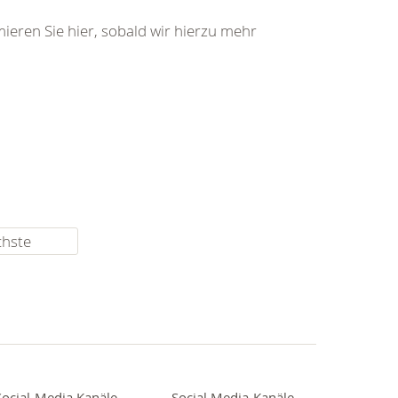
ieren Sie hier, sobald wir hierzu mehr
chste
Social-Media Kanäle
Social Media-Kanäle