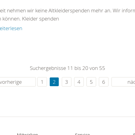
eit nehmen wir keine Altkleiderspenden mehr an. Wir inform
 können. Kleider spenden
eiterlesen
Suchergebnisse 11 bis 20 von 55
vorherige
1
2
3
4
5
6
nä
Mitwirken
Service