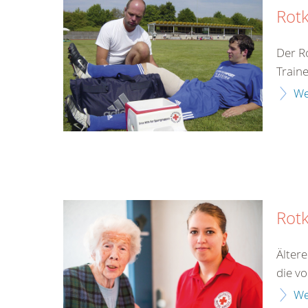
Rotk
Der R
Train
We
Rot
Älter
die v
We