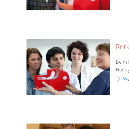
Rotk
Beim 
Handgr
We