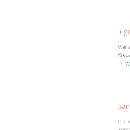
Jug
Wer s
Kreuz
W
San
Der S
Zusch