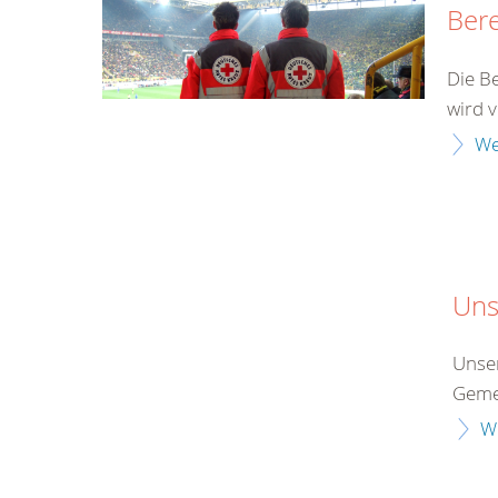
Bere
Die Be
wird v
We
Uns
Unser
Gemei
W