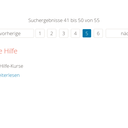
0
365
0
r Sie
Suchergebnisse 41 bis 50 von 55
rei
ie Uhr
vorherige
1
2
3
4
5
6
nä
e Hilfe
Hilfe-Kurse
iterlesen