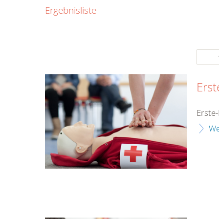
0800
Ergebnisliste
00
Infos fü
kostenf
rund um d
Erst
Erste-
We