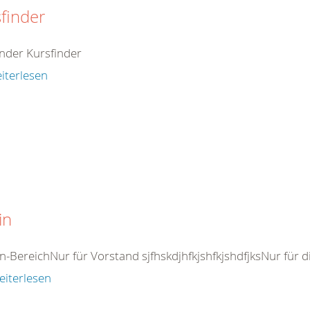
finder
inder Kursfinder
iterlesen
in
n-BereichNur für Vorstand sjfhskdjhfkjshfkjshdfjksNur für d
eiterlesen