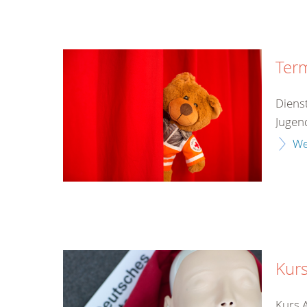
Ter
Diens
Jugend
We
Kurs
Kurs 