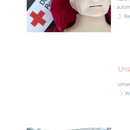
automa
We
Uns
Unser
W