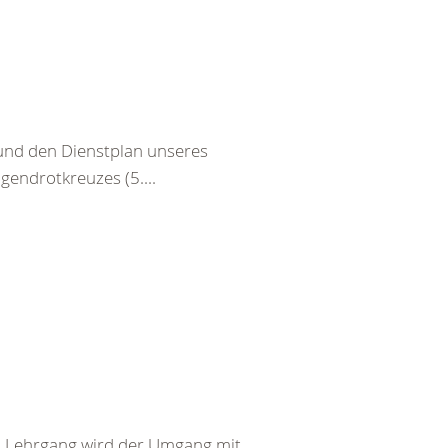
 und den Dienstplan unseres
gendrotkreuzes (5....
em Lehrgang wird der Umgang mit