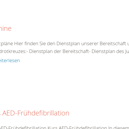
mine
tpläne Hier finden Sie den Dienstplan unserer Bereitschaft
rotkreuzes:- Dienstplan der Bereitschaft- Dienstplan des Ju
iterlesen
 AED-Frühdefibrillation
AED-Frühdefibrillation Kurs AED-Frühdefibrillation In dies