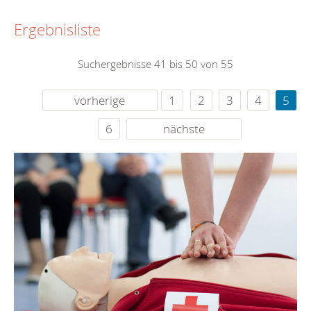
Ergebnisliste
Suchergebnisse 41 bis 50 von 55
vorherige
1
2
3
4
5
6
nächste