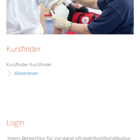
Kursfinder
Kursfinder Kursfinder
Weiterlesen
Login
Intern-BereichNur für Vorstand sjfhskdjhfkjshfkjshdfjksNur