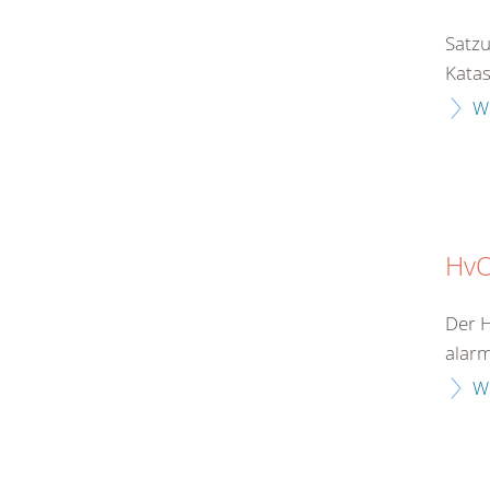
Satzu
Katas
W
Hv
Der H
alarm
W