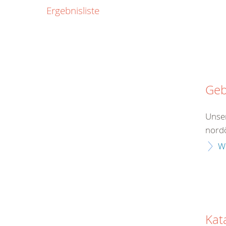
0800
Ergebnisliste
00
Infos fü
kostenf
rund um d
Geb
Unser
nordö
W
Kat