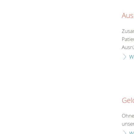
Aus
Zusam
Patie
Ausrü
W
Gel
Ohne
unser
W