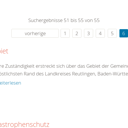
0
365
0
r Sie
Suchergebnisse 51 bis 55 von 55
rei
ie Uhr
vorherige
1
2
3
4
5
6
iet
e Zuständigkeit erstreckt sich über das Gebiet der Gemein
stlichsten Rand des Landkreises Reutlingen, Baden-Württe
eiterlesen
astrophenschutz