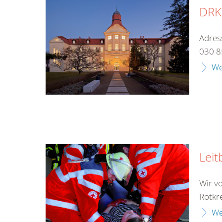
DRK-
Adres
030 8
We
Leit
Wir v
Rotkr
We