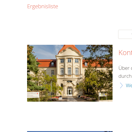
0800
Ergebnisliste
00
Infos fü
kostenf
rund um d
Kon
Über 
durch 
We