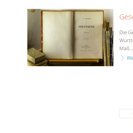
Ges
Die G
Württ
Maß...
We