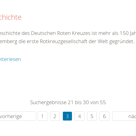
chichte
eschichte des Deutschen Roten Kreuzes ist mehr als 150 Jah
emberg die erste Rotkreuzgesellschaft der Welt gegründet.
iterlesen
Suchergebnisse 21 bis 30 von 55
vorherige
1
2
3
4
5
6
nä