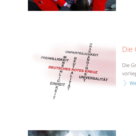
Die
Die G
vorlie
We