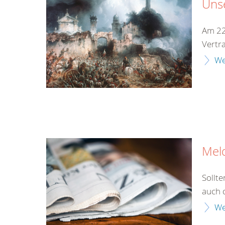
Unse
Am 22
Vertr
We
Mel
Sollt
auch 
We