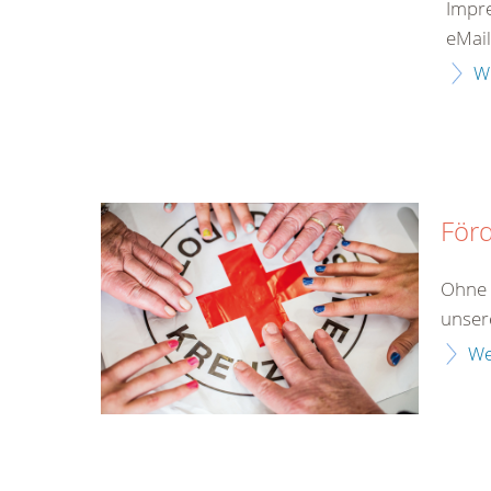
Impr
eMail
W
Förd
Ohne 
unser
We