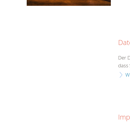
Dat
Der 
dass 
W
Imp