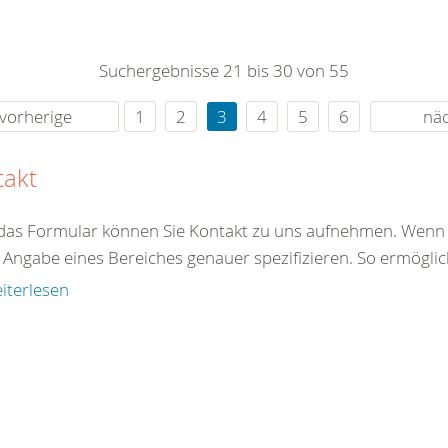
0
365
0
r Sie
Suchergebnisse 21 bis 30 von 55
rei
ie Uhr
vorherige
1
2
3
4
5
6
nä
takt
das Formular können Sie Kontakt zu uns aufnehmen. Wenn S
Angabe eines Bereiches genauer spezifizieren. So ermöglich
iterlesen