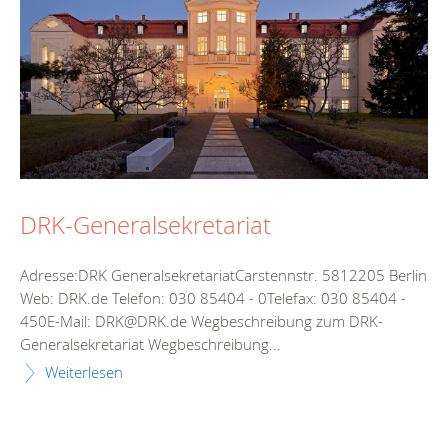
DRK-Generalsekretariat
Adresse:DRK GeneralsekretariatCarstennstr. 5812205 Berlin
Web: DRK.de Telefon: 030 85404 - 0Telefax: 030 85404 -
450E-Mail: DRK@DRK.de Wegbeschreibung zum DRK-
Generalsekretariat Wegbeschreibung...
Weiterlesen