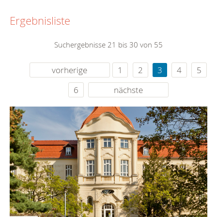
Ergebnisliste
Suchergebnisse 21 bis 30 von 55
vorherige
1
2
3
4
5
6
nächste