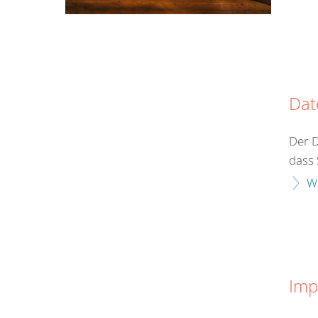
Dat
Der 
dass 
W
Imp