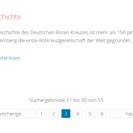
chichte
eschichte des Deutschen Roten Kreuzes ist mehr als 150 Jah
emberg die erste Rotkreuzgesellschaft der Welt gegründet.
iterlesen
Suchergebnisse 21 bis 30 von 55
vorherige
1
2
3
4
5
6
nä