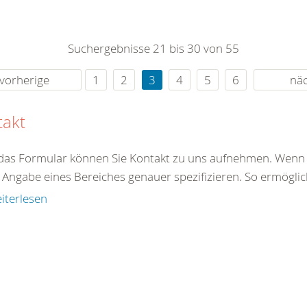
0
365
0
r Sie
Suchergebnisse 21 bis 30 von 55
rei
ie Uhr
vorherige
1
2
3
4
5
6
nä
takt
das Formular können Sie Kontakt zu uns aufnehmen. Wenn S
Angabe eines Bereiches genauer spezifizieren. So ermöglich
iterlesen