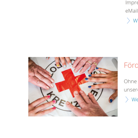
Impr
eMail
W
Förd
Ohne 
unser
We