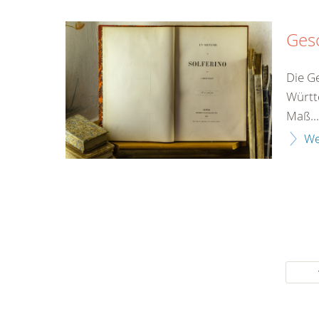
Ges
Die G
Württ
Maß...
We