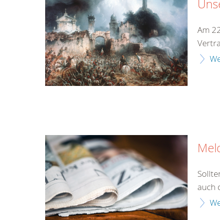
Unse
Am 22
Vertr
We
Mel
Sollt
auch 
We