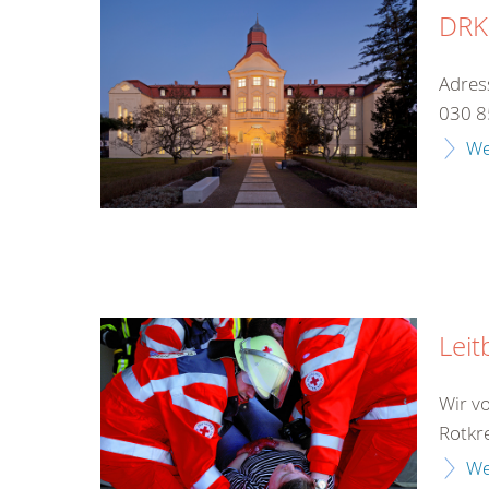
DRK-
Adres
030 8
We
Leit
Wir v
Rotkr
We