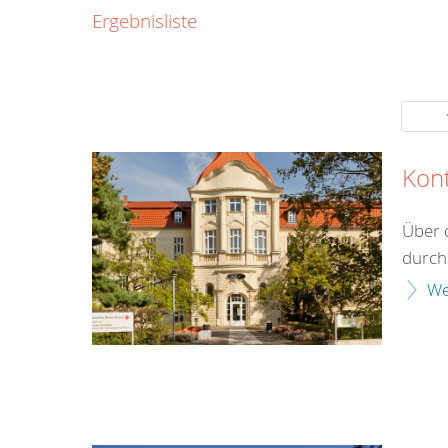
0800
Ergebnisliste
00
Infos fü
kostenf
rund um d
Kon
Über 
durch 
We