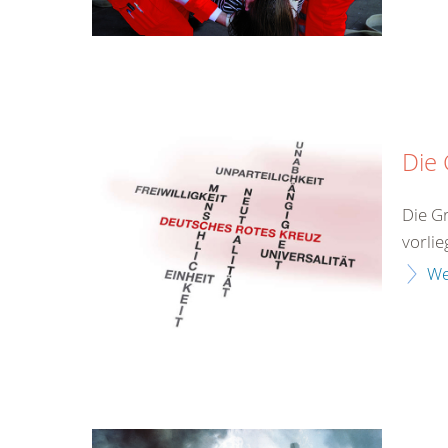
Die
Die G
vorlie
We