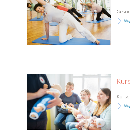
Gesun
We
Kurs
Kurse 
We