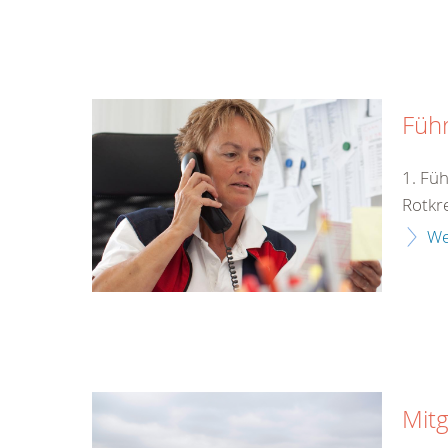
Füh
1. Fü
Rotkr
We
Mitg