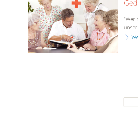
Gedä
"Wer r
unser
We