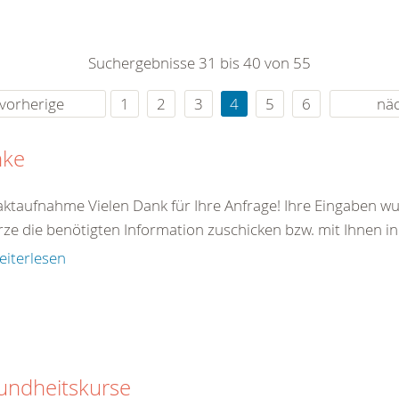
0
365
0
r Sie
Suchergebnisse 31 bis 40 von 55
rei
ie Uhr
vorherige
1
2
3
4
5
6
nä
nke
ktaufnahme Vielen Dank für Ihre Anfrage! Ihre Eingaben wu
rze die benötigten Information zuschicken bzw. mit Ihnen in
eiterlesen
undheitskurse