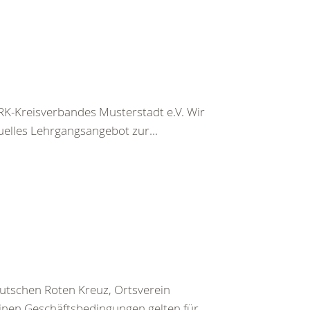
K-Kreisverbandes Musterstadt e.V. Wir
uelles Lehrgangsangebot zur...
utschen Roten Kreuz, Ortsverein
inen Geschäftsbedingungen gelten für