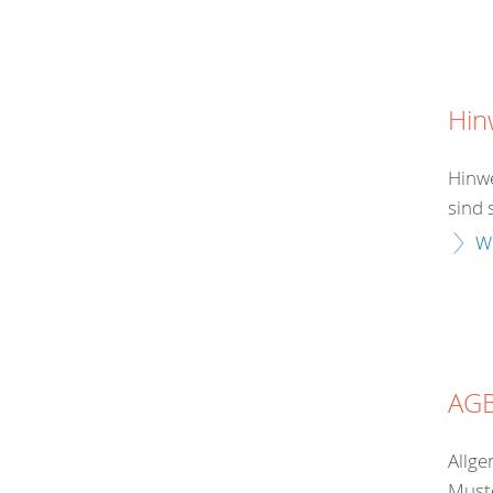
Hin
Hinwe
sind 
W
AG
Allge
Muste