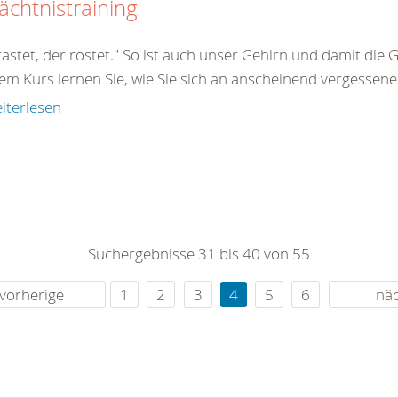
chtnistraining
astet, der rostet." So ist auch unser Gehirn und damit die 
em Kurs lernen Sie, wie Sie sich an anscheinend vergessenes
iterlesen
Suchergebnisse 31 bis 40 von 55
vorherige
1
2
3
4
5
6
nä