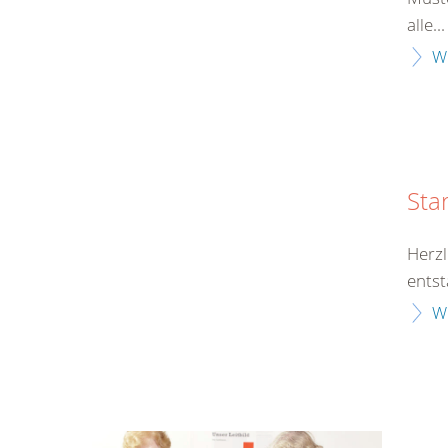
alle...
W
Sta
Herzl
entst
W