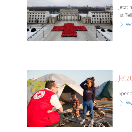
Jetzt
ist Te
We
Jetz
Spend
We