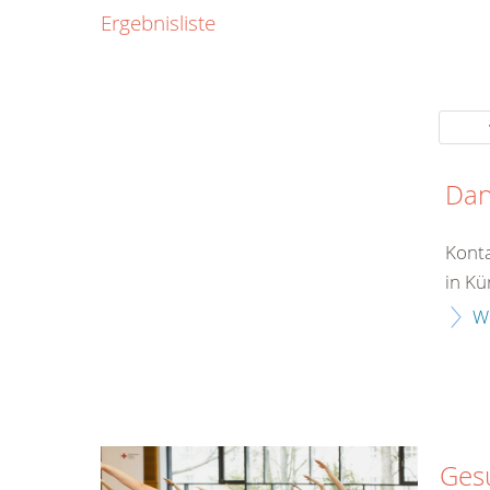
0800
Ergebnisliste
00
Infos fü
kostenf
rund um d
Da
Konta
in Kü
W
Ges