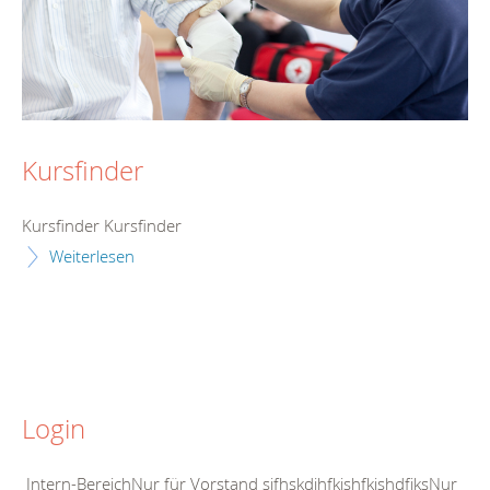
Kursfinder
Kursfinder Kursfinder
Weiterlesen
Login
Intern-BereichNur für Vorstand sjfhskdjhfkjshfkjshdfjksNur