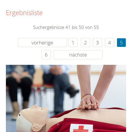
Ergebnisliste
Suchergebnisse 41 bis 50 von 55
vorherige
1
2
3
4
5
6
nächste