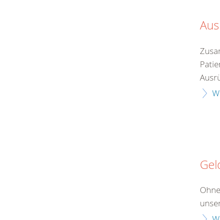
Aus
Zusam
Patie
Ausrü
W
Gel
Ohne
unser
W