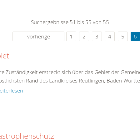
0
365
0
r Sie
Suchergebnisse 51 bis 55 von 55
rei
ie Uhr
vorherige
1
2
3
4
5
6
iet
e Zuständigkeit erstreckt sich über das Gebiet der Gemein
stlichsten Rand des Landkreises Reutlingen, Baden-Württe
eiterlesen
astrophenschutz