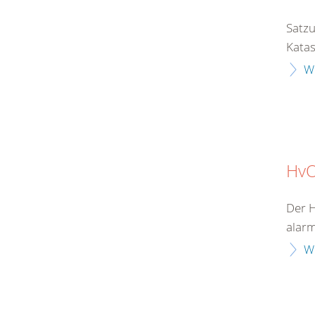
Satzu
Katas
W
Hv
Der H
alarm
W