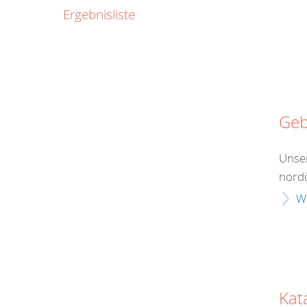
0800
Ergebnisliste
00
Infos fü
kostenf
rund um d
Geb
Unser
nordö
W
Kat