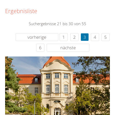
Ergebnisliste
Suchergebnisse 21 bis 30 von 55
vorherige
1
2
3
4
5
6
nächste