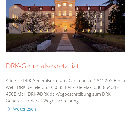
DRK-Generalsekretariat
Adresse:DRK GeneralsekretariatCarstennstr. 5812205 Berlin
Web: DRK.de Telefon: 030 85404 - 0Telefax: 030 85404 -
450E-Mail: DRK@DRK.de Wegbeschreibung zum DRK-
Generalsekretariat Wegbeschreibung...
Weiterlesen