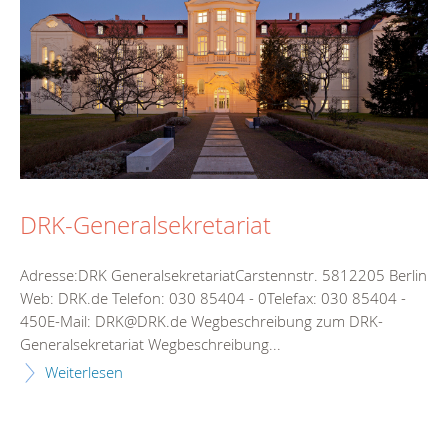
DRK-Generalsekretariat
Adresse:DRK GeneralsekretariatCarstennstr. 5812205 Berlin
Web: DRK.de Telefon: 030 85404 - 0Telefax: 030 85404 -
450E-Mail: DRK@DRK.de Wegbeschreibung zum DRK-
Generalsekretariat Wegbeschreibung...
Weiterlesen