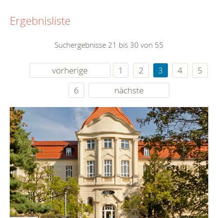
Ergebnisliste
Suchergebnisse 21 bis 30 von 55
vorherige
1
2
3
4
5
6
nächste