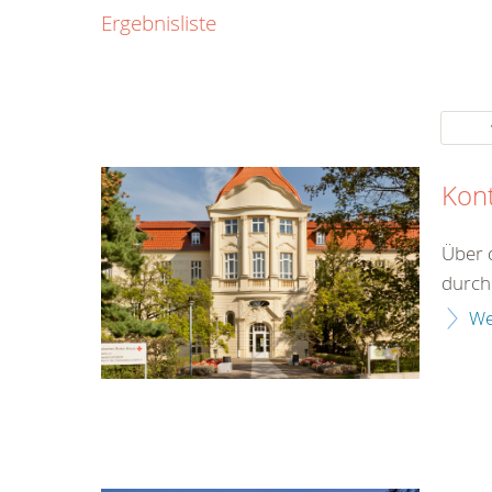
0800
Ergebnisliste
00
Infos fü
kostenf
rund um d
Kon
Über 
durch 
We