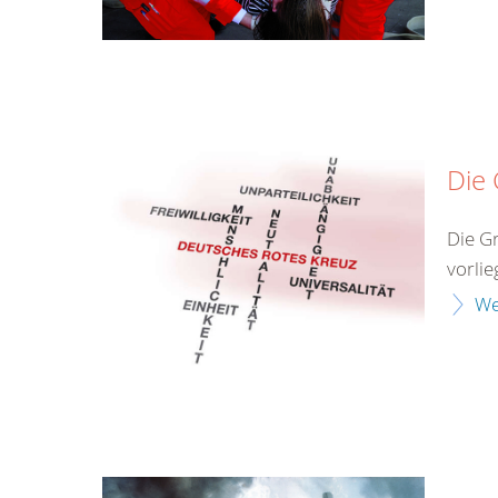
Die
Die G
vorlie
We