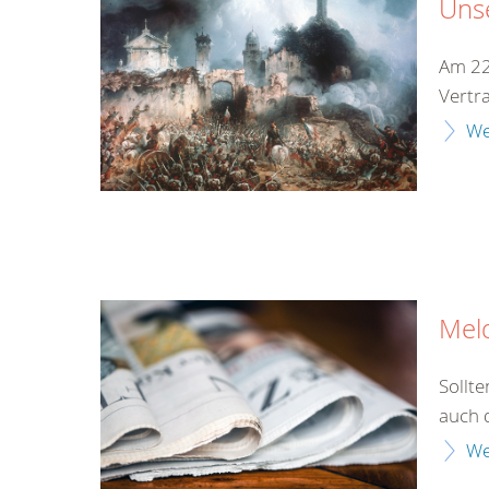
Unse
Am 22
Vertr
We
Mel
Sollt
auch 
We