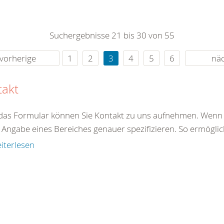
0
365
0
r Sie
Suchergebnisse 21 bis 30 von 55
rei
ie Uhr
vorherige
1
2
3
4
5
6
nä
takt
das Formular können Sie Kontakt zu uns aufnehmen. Wenn S
Angabe eines Bereiches genauer spezifizieren. So ermöglich
iterlesen