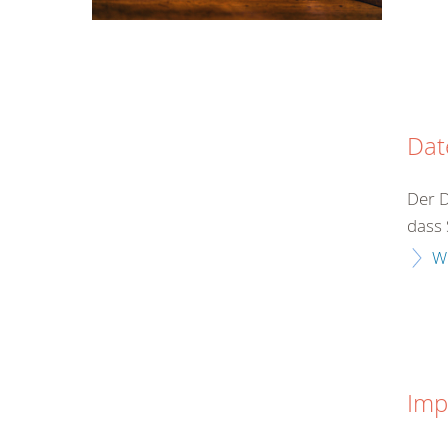
Dat
Der 
dass 
W
Imp