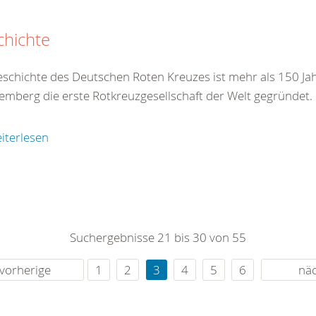
chichte
eschichte des Deutschen Roten Kreuzes ist mehr als 150 Jah
emberg die erste Rotkreuzgesellschaft der Welt gegründet.
iterlesen
Suchergebnisse 21 bis 30 von 55
vorherige
1
2
3
4
5
6
nä