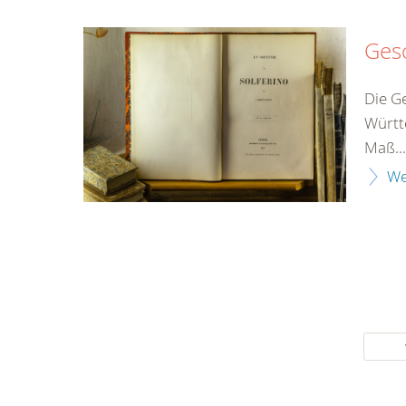
Ges
Die G
Württ
Maß...
We