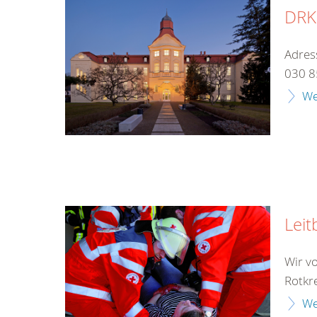
DRK-
Adres
030 8
We
Leit
Wir v
Rotkr
We