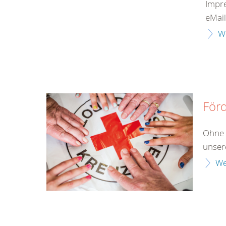
Impr
eMail
W
Förd
Ohne 
unser
We