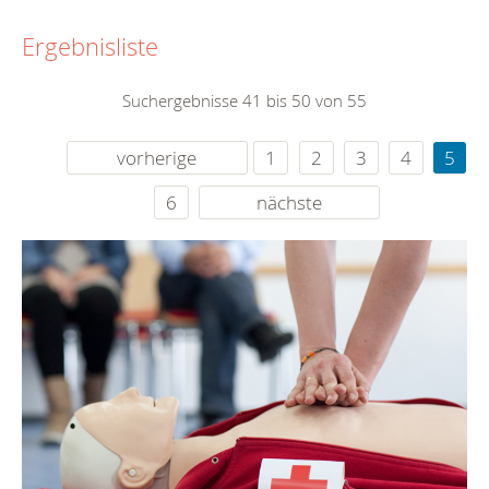
Ergebnisliste
Suchergebnisse 41 bis 50 von 55
vorherige
1
2
3
4
5
6
nächste