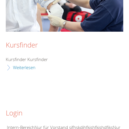
Kursfinder
Kursfinder Kursfinder
Weiterlesen
Login
Intern-BereichNur für Vorstand sjfhskdjhfkjshfkjshdfjksNur