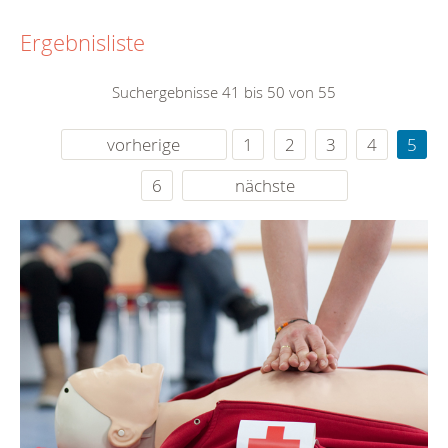
Ergebnisliste
Suchergebnisse 41 bis 50 von 55
vorherige
1
2
3
4
5
6
nächste