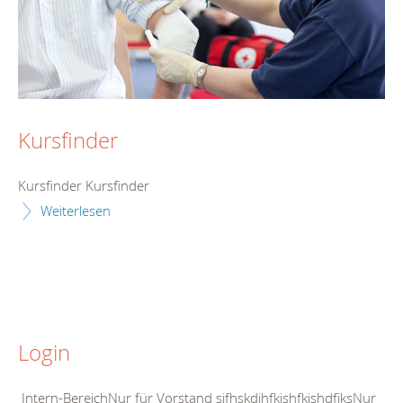
Kursfinder
Kursfinder Kursfinder
Weiterlesen
Login
Intern-BereichNur für Vorstand sjfhskdjhfkjshfkjshdfjksNur