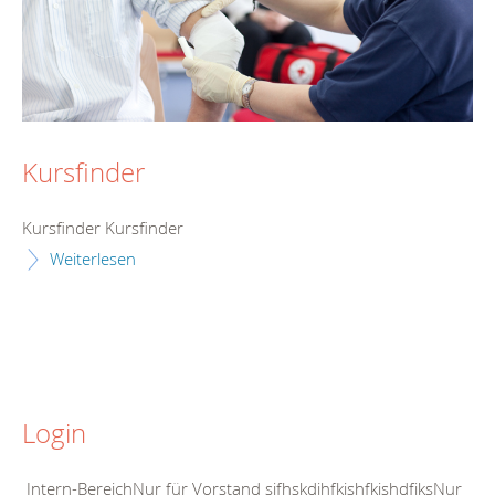
Kursfinder
Kursfinder Kursfinder
Weiterlesen
Login
Intern-BereichNur für Vorstand sjfhskdjhfkjshfkjshdfjksNur