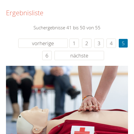
Ergebnisliste
Suchergebnisse 41 bis 50 von 55
vorherige
1
2
3
4
5
6
nächste