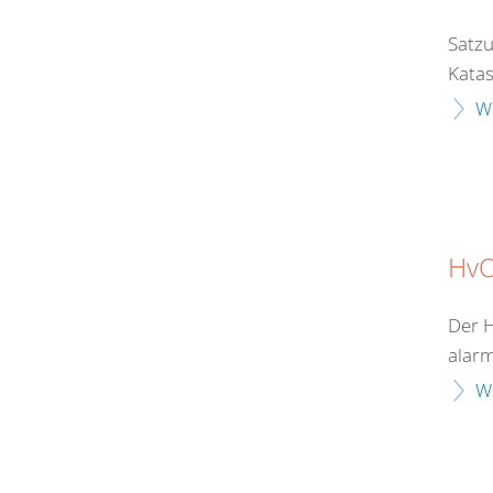
Satzu
Katas
W
Hv
Der H
alarm
W