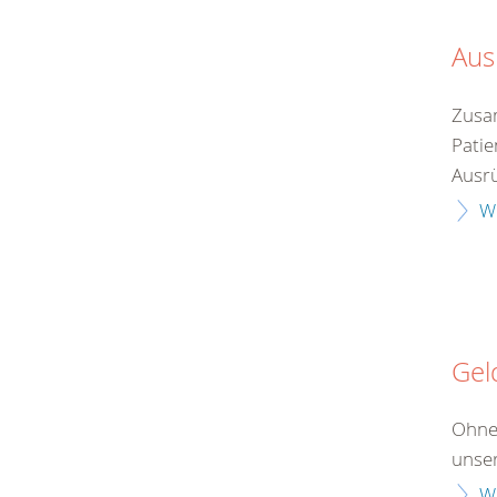
Aus
Zusam
Patie
Ausrü
W
Gel
Ohne
unser
W