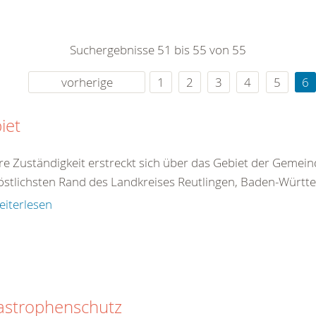
0
365
0
r Sie
Suchergebnisse 51 bis 55 von 55
rei
ie Uhr
vorherige
1
2
3
4
5
6
iet
e Zuständigkeit erstreckt sich über das Gebiet der Gemein
stlichsten Rand des Landkreises Reutlingen, Baden-Württe
eiterlesen
astrophenschutz