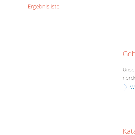
0800
Ergebnisliste
00
Infos fü
kostenf
rund um d
Geb
Unser
nordö
W
Kat