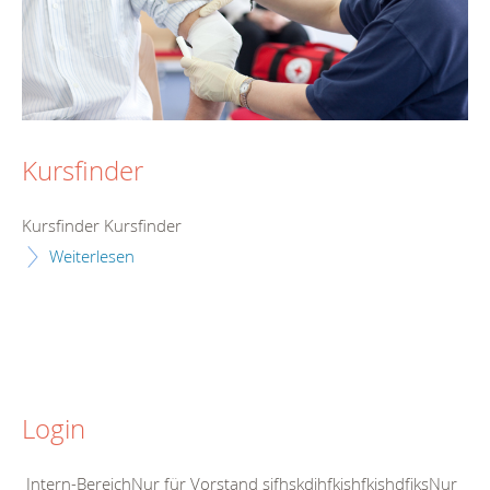
Kursfinder
Kursfinder Kursfinder
Weiterlesen
Login
Intern-BereichNur für Vorstand sjfhskdjhfkjshfkjshdfjksNur