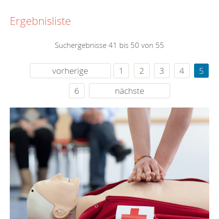
Ergebnisliste
Suchergebnisse 41 bis 50 von 55
vorherige
1
2
3
4
5
6
nächste