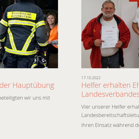
17.10.2022
i der Hauptübung
Helfer erhalten 
Landesverbande
teiligten wir uns mit
Vier unserer Helfer erha
Landesbereitschaftsleit
ihren Einsatz während 