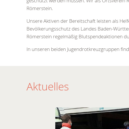
geschützt werden müssen. Wir als Ortsverein
Römerstein.
Unsere Aktiven der Bereitschaft leisten als Hel
Bevölkerungsschutz des Landes Baden-Württe
Römerstein regelmäßig Blutspendeaktionen durc
In unseren beiden Jugendrotkreuzgruppen finde
Aktuelles