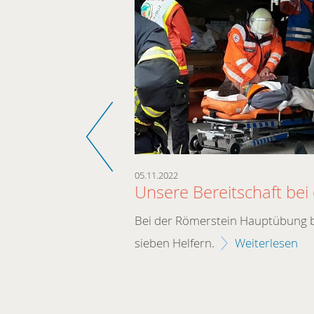
Zurück
05.11.2022
r
Unsere Bereitschaft be
r. Wir haben
Bei der Römerstein Hauptübung be
efunden, der das
sieben Helfern.
Weiterlesen
en hat.