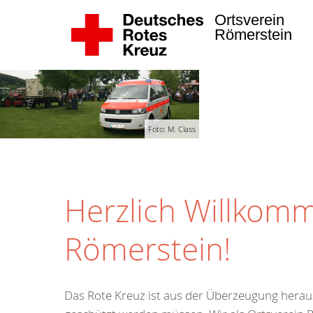
Ortsverein
Römerstein
Foto: M. Class
Herzlich Willkom
Römerstein!
Das Rote Kreuz ist aus der Überzeugung hera