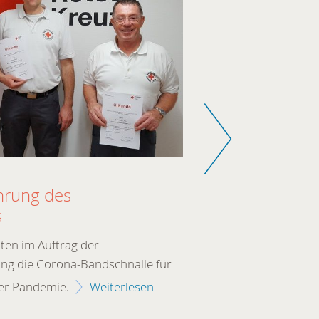
Weiter
17.04.2023
Ehrung des
Mitgliede
s
Unser Vorsitze
anwesenden Akt
lten im Auftrag der
Fördermitglied
ung die Corona-Bandschnalle für
Kreisverbandes 
der Pandemie.
Weiterlesen
Weiterlesen