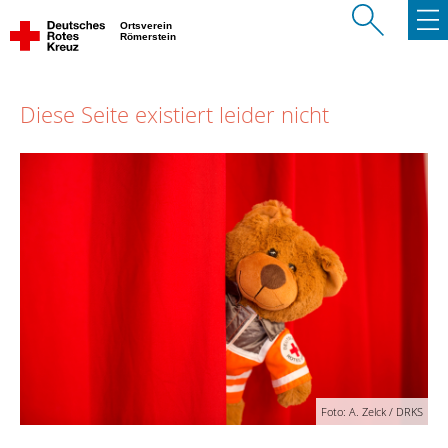
Ortsverein
Römerstein
Diese Seite existiert leider nicht
Foto: A. Zelck / DRKS