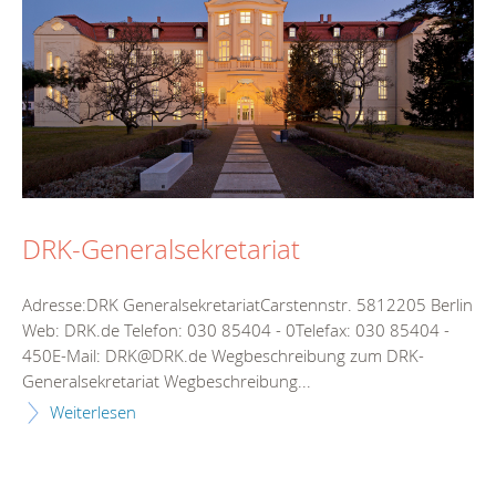
DRK-Generalsekretariat
Adresse:DRK GeneralsekretariatCarstennstr. 5812205 Berlin
Web: DRK.de Telefon: 030 85404 - 0Telefax: 030 85404 -
450E-Mail: DRK@DRK.de Wegbeschreibung zum DRK-
Generalsekretariat Wegbeschreibung...
Weiterlesen