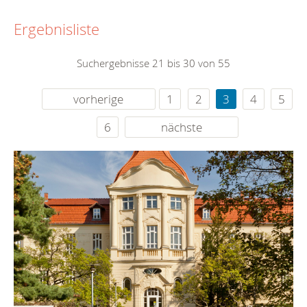
Ergebnisliste
Suchergebnisse 21 bis 30 von 55
vorherige
1
2
3
4
5
6
nächste