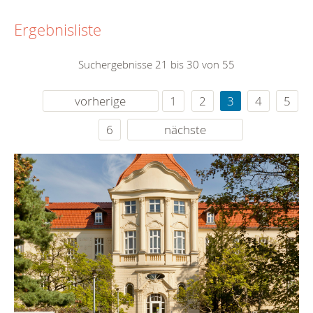
Ergebnisliste
Suchergebnisse 21 bis 30 von 55
vorherige
1
2
3
4
5
6
nächste