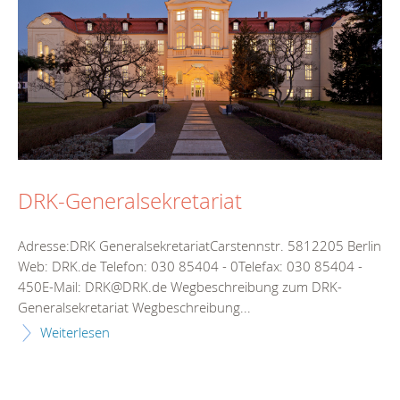
DRK-Generalsekretariat
Adresse:DRK GeneralsekretariatCarstennstr. 5812205 Berlin
Web: DRK.de Telefon: 030 85404 - 0Telefax: 030 85404 -
450E-Mail: DRK@DRK.de Wegbeschreibung zum DRK-
Generalsekretariat Wegbeschreibung...
Weiterlesen