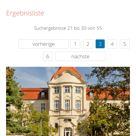
Ergebnisliste
Suchergebnisse 21 bis 30 von 55
vorherige
1
2
3
4
5
6
nächste