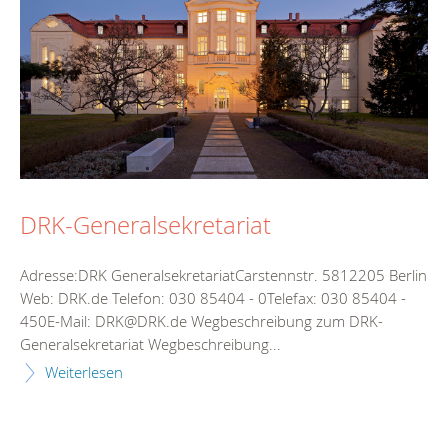
DRK-Generalsekretariat
Adresse:DRK GeneralsekretariatCarstennstr. 5812205 Berlin
Web: DRK.de Telefon: 030 85404 - 0Telefax: 030 85404 -
450E-Mail: DRK@DRK.de Wegbeschreibung zum DRK-
Generalsekretariat Wegbeschreibung...
Weiterlesen