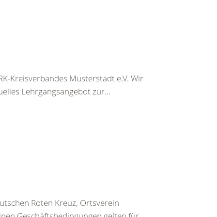
K-Kreisverbandes Musterstadt e.V. Wir
uelles Lehrgangsangebot zur...
utschen Roten Kreuz, Ortsverein
inen Geschäftsbedingungen gelten für