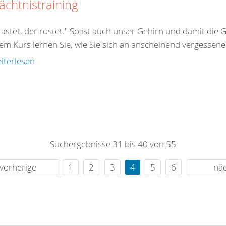
chtnistraining
astet, der rostet." So ist auch unser Gehirn und damit die 
em Kurs lernen Sie, wie Sie sich an anscheinend vergessenes
iterlesen
Suchergebnisse 31 bis 40 von 55
vorherige
1
2
3
4
5
6
nä