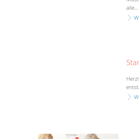
alle...
W
Sta
Herzl
entst
W