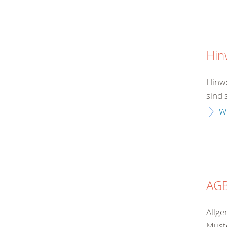
Hin
Hinwe
sind 
W
AG
Allge
Muste