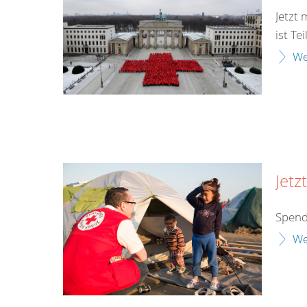
Jetzt
ist Te
We
Jetz
Spend
We