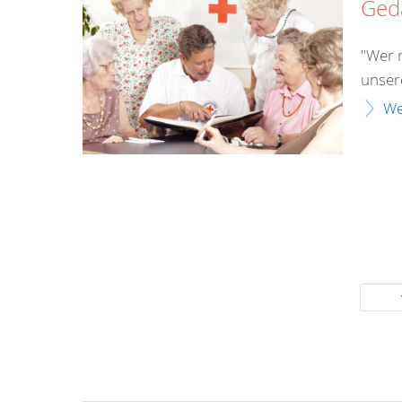
Gedä
"Wer r
unser
We