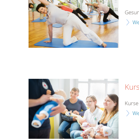
Gesun
We
Kurs
Kurse 
We