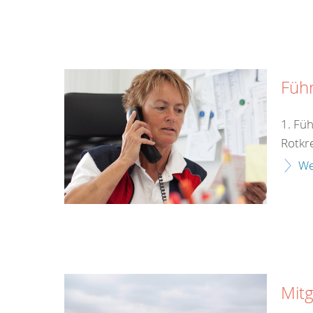
Füh
1. Fü
Rotkr
We
Mitg