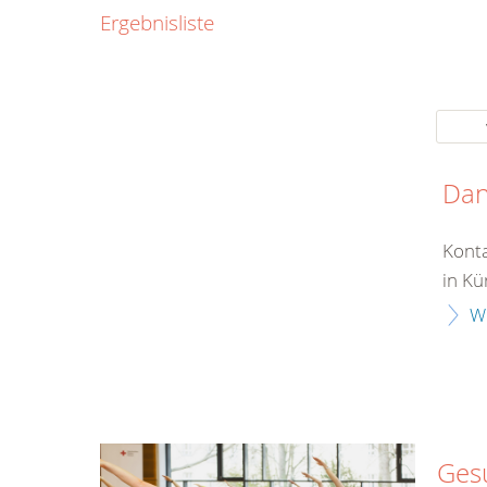
0800
Ergebnisliste
00
Infos fü
kostenf
rund um d
Da
Konta
in Kü
W
Ges