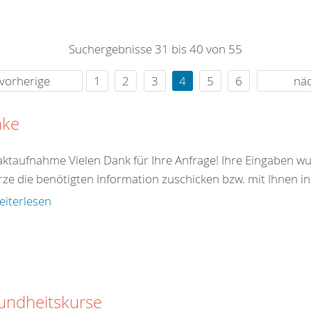
0
365
0
r Sie
Suchergebnisse 31 bis 40 von 55
rei
ie Uhr
vorherige
1
2
3
4
5
6
nä
nke
ktaufnahme Vielen Dank für Ihre Anfrage! Ihre Eingaben wu
rze die benötigten Information zuschicken bzw. mit Ihnen in
eiterlesen
undheitskurse