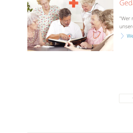
Gedä
"Wer r
unser
We