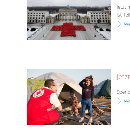
Jetzt
ist Te
We
Jetz
Spend
We