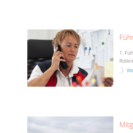
Füh
1. Fü
Rotkr
We
Mitg