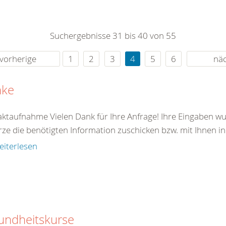
0
365
0
r Sie
Suchergebnisse 31 bis 40 von 55
rei
ie Uhr
vorherige
1
2
3
4
5
6
nä
nke
ktaufnahme Vielen Dank für Ihre Anfrage! Ihre Eingaben wu
rze die benötigten Information zuschicken bzw. mit Ihnen in
eiterlesen
undheitskurse