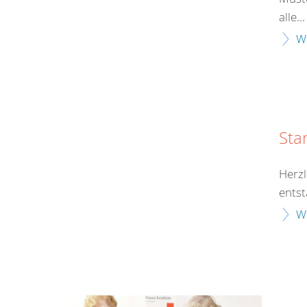
alle...
W
Sta
Herzl
entst
W