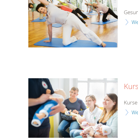
Gesun
We
Kurs
Kurse 
We