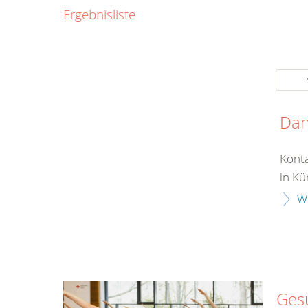
0800
Ergebnisliste
00
Infos fü
kostenf
rund um d
Da
Konta
in Kü
W
Ges