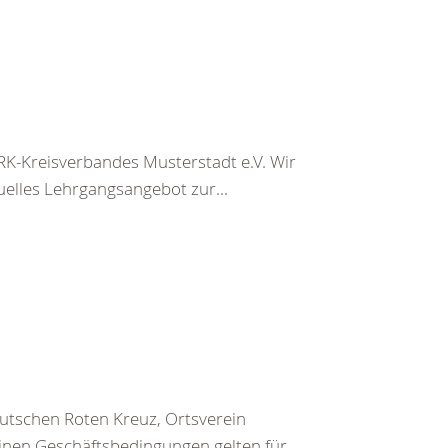
K-Kreisverbandes Musterstadt e.V. Wir
uelles Lehrgangsangebot zur...
utschen Roten Kreuz, Ortsverein
inen Geschäftsbedingungen gelten für