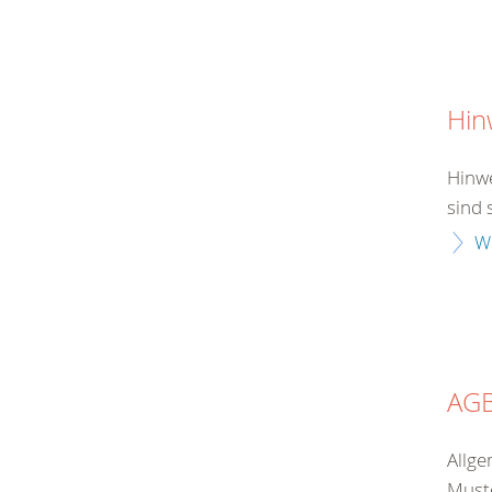
Hin
Hinwe
sind 
W
AG
Allge
Muste