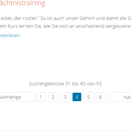
chtnistraining
astet, der rostet." So ist auch unser Gehirn und damit die 
em Kurs lernen Sie, wie Sie sich an anscheinend vergessenes
iterlesen
Suchergebnisse 31 bis 40 von 55
vorherige
1
2
3
4
5
6
nä