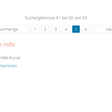
0
365
0
r Sie
Suchergebnisse 41 bis 50 von 55
rei
ie Uhr
vorherige
1
2
3
4
5
6
nä
e Hilfe
Hilfe-Kurse
iterlesen