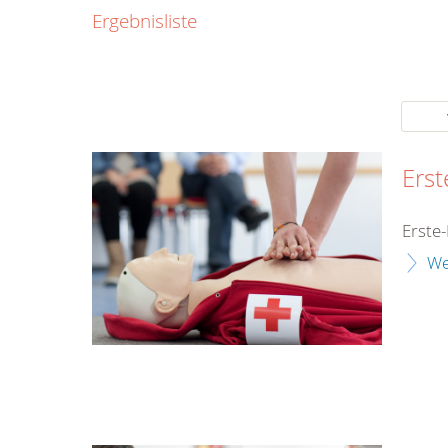
0800
Ergebnisliste
00
Infos fü
kostenf
rund um d
Erst
Erste-
We