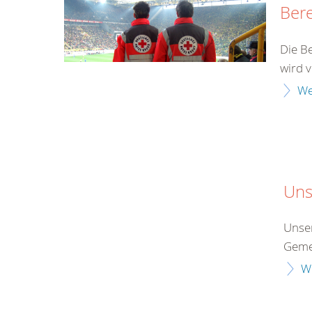
Bere
Die Be
wird v
We
Uns
Unser
Gemei
W