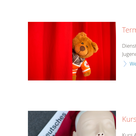
Ter
Diens
Jugend
We
Kurs
Kurs 