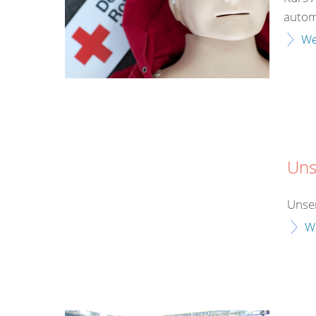
automa
We
Uns
Unser
W