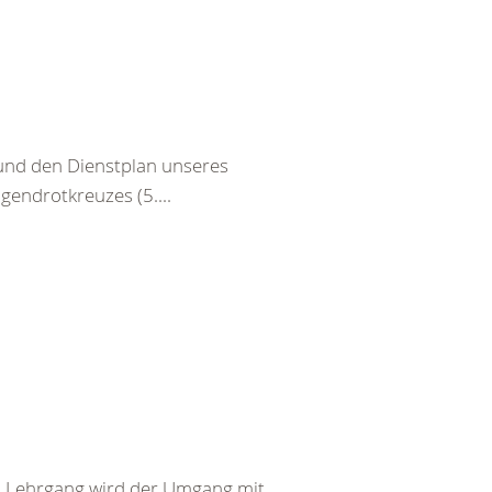
 und den Dienstplan unseres
gendrotkreuzes (5....
em Lehrgang wird der Umgang mit