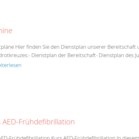
mine
tpläne Hier finden Sie den Dienstplan unserer Bereitschaft
rotkreuzes:- Dienstplan der Bereitschaft- Dienstplan des Ju
iterlesen
 AED-Frühdefibrillation
AED-Frühdefibrillation Kurs AED-Frühdefibrillation In dies