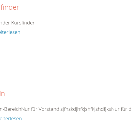
finder
inder Kursfinder
iterlesen
in
n-BereichNur für Vorstand sjfhskdjhfkjshfkjshdfjksNur für d
eiterlesen