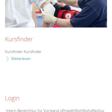
Kursfinder
Kursfinder Kursfinder
Weiterlesen
Login
Intern-BereichNur für Vorstand sjfhskdjhfkjshfkjshdfjksNur