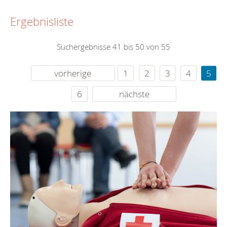
Ergebnisliste
Suchergebnisse 41 bis 50 von 55
vorherige
1
2
3
4
5
6
nächste