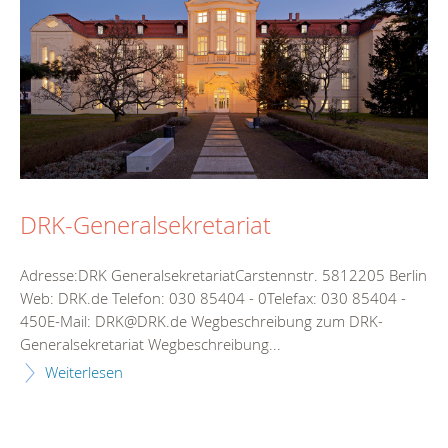
DRK-Generalsekretariat
Adresse:DRK GeneralsekretariatCarstennstr. 5812205 Berlin
Web: DRK.de Telefon: 030 85404 - 0Telefax: 030 85404 -
450E-Mail: DRK@DRK.de Wegbeschreibung zum DRK-
Generalsekretariat Wegbeschreibung...
Weiterlesen