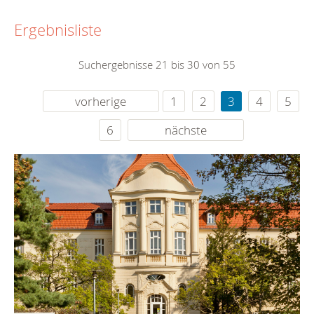
Ergebnisliste
Suchergebnisse 21 bis 30 von 55
vorherige
1
2
3
4
5
6
nächste